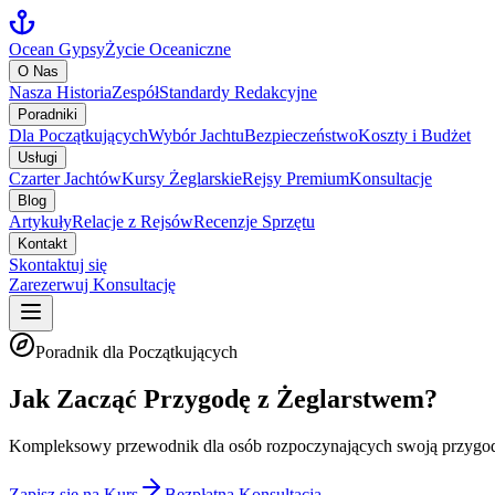
Ocean Gypsy
Życie Oceaniczne
O Nas
Nasza Historia
Zespół
Standardy Redakcyjne
Poradniki
Dla Początkujących
Wybór Jachtu
Bezpieczeństwo
Koszty i Budżet
Usługi
Czarter Jachtów
Kursy Żeglarskie
Rejsy Premium
Konsultacje
Blog
Artykuły
Relacje z Rejsów
Recenzje Sprzętu
Kontakt
Skontaktuj się
Zarezerwuj Konsultację
Poradnik dla Początkujących
Jak Zacząć Przygodę z Żeglarstwem?
Kompleksowy przewodnik dla osób rozpoczynających swoją przygodę z
Zapisz się na Kurs
Bezpłatna Konsultacja