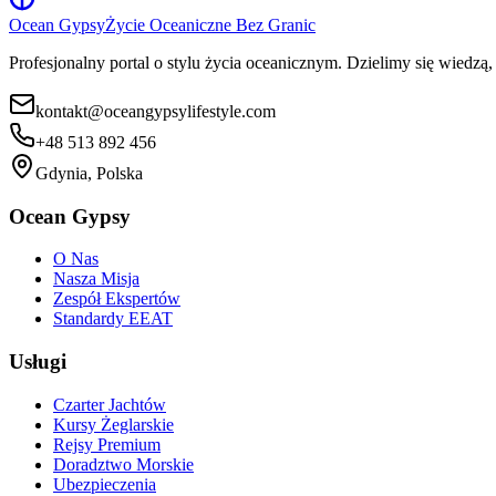
Ocean Gypsy
Życie Oceaniczne Bez Granic
Profesjonalny portal o stylu życia oceanicznym. Dzielimy się wiedzą
kontakt@oceangypsylifestyle.com
+48 513 892 456
Gdynia, Polska
Ocean Gypsy
O Nas
Nasza Misja
Zespół Ekspertów
Standardy EEAT
Usługi
Czarter Jachtów
Kursy Żeglarskie
Rejsy Premium
Doradztwo Morskie
Ubezpieczenia