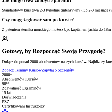
Jak długo trwa zdobycie patentu?
Standardowy kurs trwa 2-3 tygodnie (intensywny) lub 2-3 miesiące 
Czy mogę żeglować sam po kursie?
Z patentem sternika morskiego możesz być kapitanem jachtu do 18m
Gotowy, by Rozpocząć Swoją Przygodę?
Dołącz do ponad 2000 absolwentów naszych kursów. Najbliższy kurs s
Zobacz Terminy Kursów
Zapytaj o Szczegóły
2000+
Absolwentów Kursów
98%
Zdawalność Egzaminów
15 lat
Doświadczenia
PZŻ
Certyfikowani Instruktorzy