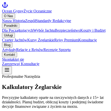
Ocean Gypsy
Życie Oceaniczne
O Nas
Nasza Historia
Zespół
Standardy Redakcyjne
Poradniki
Dla Początkujących
Wybór Jachtu
Bezpieczeństwo
Koszty i Budżet
Usługi
Czarter Jachtów
Kursy Żeglarskie
Rejsy Premium
Konsultacje
Blog
Artykuły
Relacje z Rejsów
Recenzje Sprzętu
Kontakt
Skontaktuj się
Zarezerwuj Konsultację
Profesjonalne Narzędzia
Kalkulatory Żeglarskie
Precyzyjne kalkulatory oparte na rzeczywistych danych z 15+ lat
działalności. Planuj budżet, obliczaj koszty i podejmuj świadome
decyzje finansowe związane z życiem na morzu.